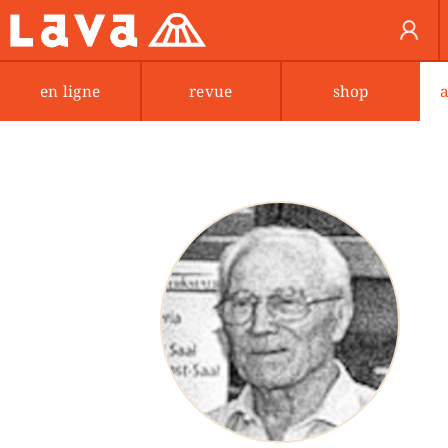
en ligne
revue
shop