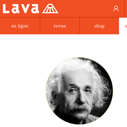
en ligne
revue
shop