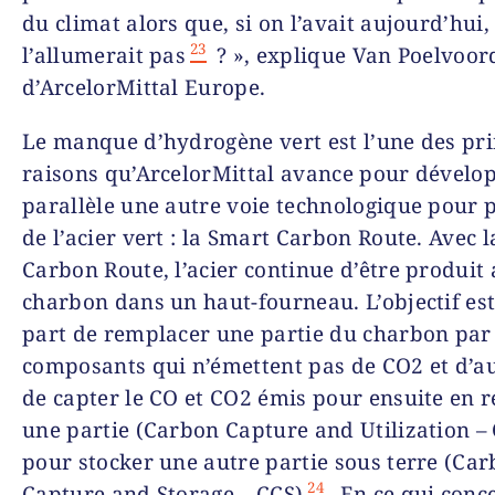
du climat alors que, si on l’avait aujourd’hui,
23
l’allumerait pas
? », explique Van Poelvoor
d’ArcelorMittal Europe.
Le manque d’hydrogène vert est l’une des pri
raisons qu’ArcelorMittal avance pour dévelo
parallèle une autre voie technologique pour 
de l’acier vert : la Smart Carbon Route. Avec 
Carbon Route, l’acier continue d’être produit
charbon dans un haut-fourneau. L’objectif es
part de remplacer une partie du charbon par
composants qui n’émettent pas de CO2 et d’au
de capter le CO et CO2 émis pour ensuite en ré
une partie (
Carbon Capture and Utilization
– 
pour stocker une autre partie sous terre (
Car
24
Capture and Storage
– CCS)
. En ce qui conc