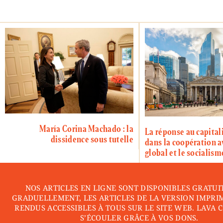
María Corina Machado : la
La réponse au capital
dissidence sous tutelle
dans la coopération a
global et le socialism
NOS ARTICLES EN LIGNE SONT DISPONIBLES GRATUI
GRADUELLEMENT, LES ARTICLES DE LA VERSION IMPRI
RENDUS ACCESSIBLES À TOUS SUR LE SITE WEB. LAVA 
S’ÉCOULER GRÂCE À VOS DONS.