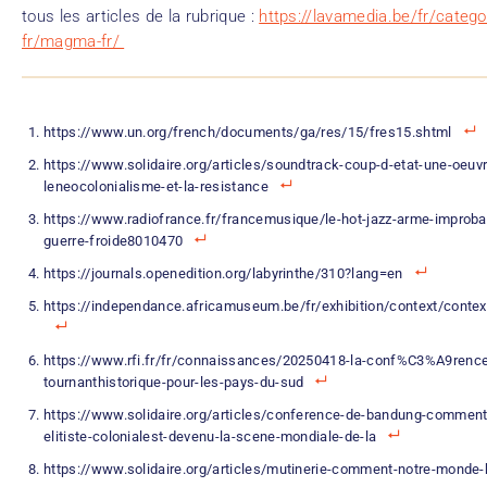
tous les articles de la rubrique :
https://lavamedia.be/fr/categor
fr/magma-fr/
https://www.un.org/french/documents/ga/res/15/fres15.shtml
https://www.solidaire.org/articles/soundtrack-coup-d-etat-une-oeuvr
leneocolonialisme-et-la-resistance
https://www.radiofrance.fr/francemusique/le-hot-jazz-arme-improbab
guerre-froide8010470
https://journals.openedition.org/labyrinthe/310?lang=en
https://independance.africamuseum.be/fr/exhibition/context/contex
https://www.rfi.fr/fr/connaissances/20250418-la-conf%C3%A9renc
tournanthistorique-pour-les-pays-du-sud
https://www.solidaire.org/articles/conference-de-bandung-comment
elitiste-colonialest-devenu-la-scene-mondiale-de-la
https://www.solidaire.org/articles/mutinerie-comment-notre-monde