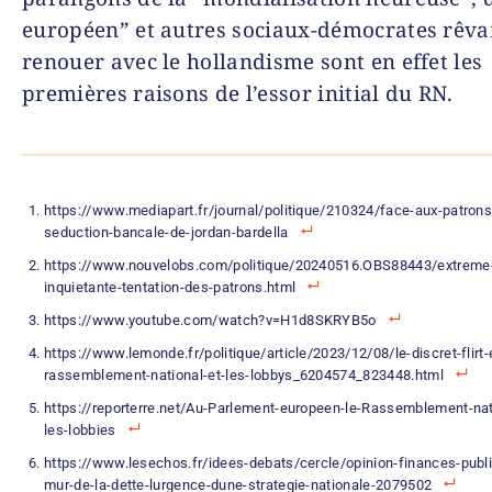
européen” et autres sociaux-démocrates rêva
renouer avec le hollandisme sont en effet les
premières raisons de l’essor initial du RN.
https://www.mediapart.fr/journal/politique/210324/face-aux-patrons-
seduction-bancale-de-jordan-bardella
https://www.nouvelobs.com/politique/20240516.OBS88443/extreme-d
inquietante-tentation-des-patrons.html
https://www.youtube.com/watch?v=H1d8SKRYB5o
https://www.lemonde.fr/politique/article/2023/12/08/le-discret-flirt-
rassemblement-national-et-les-lobbys_6204574_823448.html
https://reporterre.net/Au-Parlement-europeen-le-Rassemblement-nat
les-lobbies
https://www.lesechos.fr/idees-debats/cercle/opinion-finances-publ
mur-de-la-dette-lurgence-dune-strategie-nationale-2079502