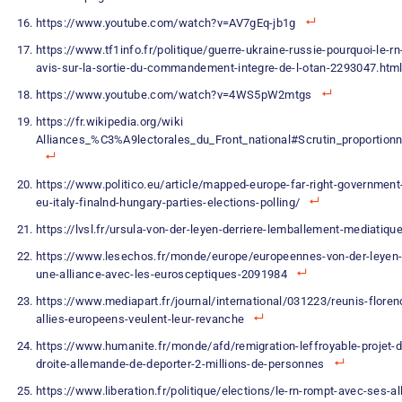
https://www.youtube.com/watch?v=AV7gEq-jb1g
https://www.tf1info.fr/politique/guerre-ukraine-russie-pourquoi-le-r
avis-sur-la-sortie-du-commandement-integre-de-l-otan-2293047.htm
https://www.youtube.com/watch?v=4WS5pW2mtgs
https://fr.wikipedia.org/wiki
Alliances_%C3%A9lectorales_du_Front_national#Scrutin_proportio
https://www.politico.eu/article/mapped-europe-far-right-government-
eu-italy-finalnd-hungary-parties-elections-polling/
https://lvsl.fr/ursula-von-der-leyen-derriere-lemballement-mediatiqu
https://www.lesechos.fr/monde/europe/europeennes-von-der-leyen-
une-alliance-avec-les-eurosceptiques-2091984
https://www.mediapart.fr/journal/international/031223/reunis-florenc
allies-europeens-veulent-leur-revanche
https://www.humanite.fr/monde/afd/remigration-leffroyable-projet-d
droite-allemande-de-deporter-2-millions-de-personnes
https://www.liberation.fr/politique/elections/le-rn-rompt-avec-ses-a