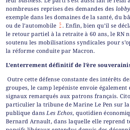
leur
business
. Le parti s’est aussi fait le relai 
nombreuses reprises des demandes des
lobb
exemple dans les domaines de la santé, du b
5
ou de l’automobile
. Enfin, bien qu’il se déc
le retour partiel à la retraite à 60 ans, le RN 
soutenu les mobilisations syndicales pour s’
la réforme conduite par Macron.
L’enterrement définitif de l’ère souveraini
Outre cette défense constante des intérêts d
groupes, le camp lepéniste envoie également 
signaux remarqués aux patrons français. Cit
particulier la tribune de Marine Le Pen sur la
publique dans
Les Echos
, quotidien économi
Bernard Arnault, dans laquelle elle reprend t
poncifs libéraux entendus depuis des décenn