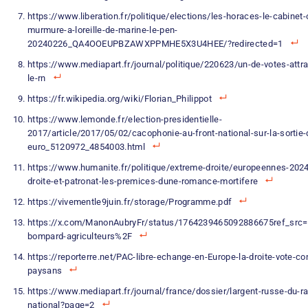
https://www.liberation.fr/politique/elections/les-horaces-le-cabinet-
murmure-a-loreille-de-marine-le-pen-
20240226_QA4OOEUPBZAWXPPMHE5X3U4HEE/?redirected=1
https://www.mediapart.fr/journal/politique/220623/un-de-votes-attra
le-rn
https://fr.wikipedia.org/wiki/Florian_Philippot
https://www.lemonde.fr/election-presidentielle-
2017/article/2017/05/02/cacophonie-au-front-national-sur-la-sortie-
euro_5120972_4854003.html
https://www.humanite.fr/politique/extreme-droite/europeennes-202
droite-et-patronat-les-premices-dune-romance-mortifere
https://vivementle9juin.fr/storage/Programme.pdf
https://x.com/ManonAubryFr/status/1764239465092886675ref
bompard-agriculteurs%2F
https://reporterre.net/PAC-libre-echange-en-Europe-la-droite-vote-con
paysans
https://www.mediapart.fr/journal/france/dossier/largent-russe-du-
national?page=2