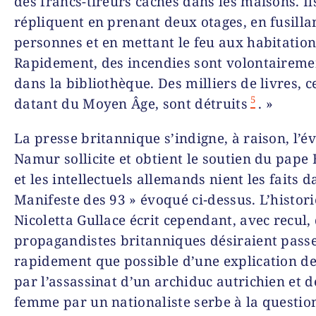
des francs-tireurs cachés dans les maisons. Il
répliquent en prenant deux otages, en fusilla
personnes et en mettant le feu aux habitation
Rapidement, des incendies sont volontaireme
dans la bibliothèque. Des milliers de livres, c
5
datant du Moyen Âge, sont détruits
. »
La presse britannique s’indigne, à raison, l’é
Namur sollicite et obtient le soutien du pape
et les intellectuels allemands nient les faits d
Manifeste des 93 » évoqué ci‑des­sus. L’histor
Nicoletta Gullace écrit cependant, avec recul, 
propagandistes britanni­ques désiraient passe
rapidement que possible d’une explication de
par l’assassinat d’un archiduc autrichien et d
femme par un nationaliste serbe à la questio