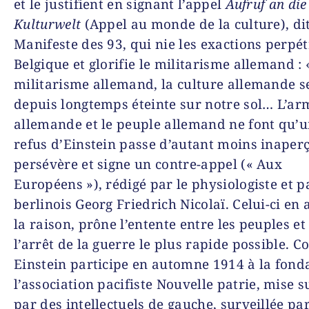
et le justifient en signant l’appel
Aufruf an die
Kulturwelt
(Appel au monde de la culture), di
Manifeste des 93,
qui nie les exactions perpé
Belgique et glorifie le militarisme allemand : 
militarisme allemand, la culture allemande se
depuis longtemps éteinte sur notre sol… L’ar
allemande et le peuple allemand ne font qu’u
refus d’Einstein passe d’autant moins inaperç
persévère et signe un contre-appel («
Aux
Européens »
), rédigé par le physiolo­gis­te et p
berlinois Georg Friedrich Nicolaï. Celui-ci en 
la raison, prône l’entente entre les peuples et
l’arrêt de la guerre le plus rapide possible. C
Einstein participe en automne 1914 à la fond
l’association pacifiste
Nouvelle patrie
, mise s
par des intellec­tuels de gauche, surveillée par