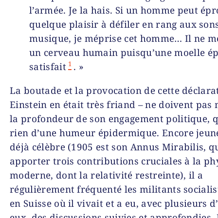
l’armée. Je la hais. Si un homme peut ép
quelque plaisir à défiler en rang aux son
musique, je méprise cet homme… Il ne mé
un cerveau humain puisqu’une moelle épi
1
satisfait
. »
La boutade et la provocation de cette déclara
Einstein en était très friand – ne doivent pa
la profondeur de son engagement politique, q
rien d’une humeur épidermique. Encore jeun
déjà célèbre (1905 est son
Annus Mirabilis
, q
apporter trois contributions cruciales à la p
moderne, dont la relativité restreinte), il a
régulièrement fréquenté les mili­tants socialis
en Suisse où il vivait et a eu, avec plusieurs d
eux, des discussions suivies et approfondies. 