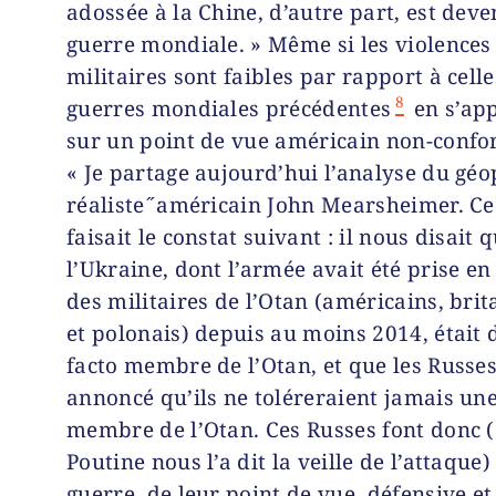
adossée à la Chine, d’autre part, est dev
guerre mondiale. » Même si les violences
militaires sont faibles par rapport à cell
8
guerres mondiales précédentes
en s’ap
sur un point de vue américain non-confor
« Je partage aujourd’hui l’analyse du géopo
réaliste ̋ américain John Mearsheimer. Ce
faisait le constat suivant : il nous disait 
l’Ukraine, dont l’armée avait été prise e
des militaires de l’Otan (américains, bri­
et polonais) depuis au moins 2014, était 
facto membre de l’Otan, et que les Rus­se
annoncé qu’ils ne toléreraient jamais un
membre de l’Otan. Ces Russes font donc (
Poutine nous l’a dit la veille de l’attaque
guerre, de leur point de vue, défensive et