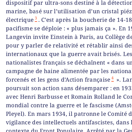
dispositif par ultra-sons destiné à la détectio
marine, basé sur l’utilisation d’un cristal pié
3
électrique
. C’est après la boucherie de 14-1
pacifisme se déploie : « plus jamais ça ». En 1
Langevin invite Einstein à Paris, au Collège d
pour y parler de relativité et rétablir ainsi de
internatio­naux que la guerre avait brisés. Le
nationalistes français se déchaînent « dans u
campagne de hai­ne alimentée par les nationa
4
forcenés et les gens d’Action française
». La
poursuit son action sans désemparer : en 1932
avec Henri Barbusse et Romain Rolland le Co
mondial contre la guerre et le fascisme (Ams
Pleyel). En mars 1934, il patronne le Comité 
vigilance des intellectuels antifascistes, dans 
contexte du Front Populaire. Arrêté par la Ge