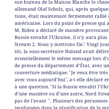
son bureau de la Maison Blanche le chanc
allemand Olaf Scholz, qui, après quelques
tions, était maintenant fermement rallié 
américaine. Lors du point de presse qui a
M. Biden a déclaré de manière provocante 
Russie envahit l’Ukraine, il n’y aura plu
Stream 2. Nous y mettrons fin ̋. Vingt jou
tôt, la sous-secrétaire Nuland avait déliv
essentiel­le­­ment le même message lors d’
de presse du département d’État, avec un
couver­ture médiatique. ̏ Je veux être très
avec vous aujourd’hui ̋, a-t-elle déclaré 
à une question. ̏ Si la Russie envahit l’Uk
d’une manière ou d’une autre, Nord Stre
pas de l’avant ̋ . Plusieurs des personnes
impliquées dans la planification de la mi