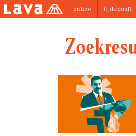
online
tijdschrift
Zoekresu