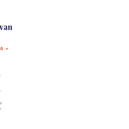
 van
DA
+
,
r
o
e