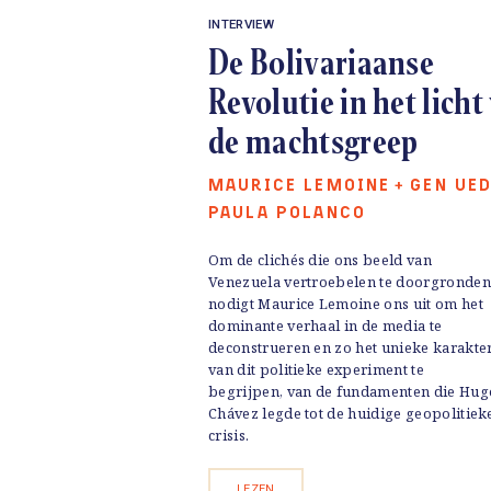
INTERVIEW
De Bolivariaanse
Revolutie in het licht
de machtsgreep
MAURICE LEMOINE
GEN UE
+
PAULA POLANCO
Om de clichés die ons beeld van
Venezuela vertroebelen te doorgronden
nodigt Maurice Lemoine ons uit om het
dominante verhaal in de media te
deconstrueren en zo het unieke karakte
van dit politieke experiment te
begrijpen, van de fundamenten die Hug
Chávez legde tot de huidige geopolitiek
crisis.
LEZEN