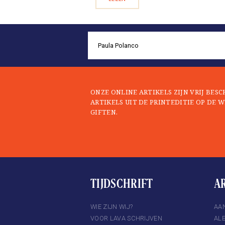
ONZE ONLINE ARTIKELS ZIJN VRIJ BES
ARTIKELS UIT DE PRINTEDITIE OP DE W
GIFTEN.
TIJDSCHRIFT
A
TER
INSTAGRAM
WIE ZIJN WIJ?
AA
VOOR LAVA SCHRIJVEN
AL