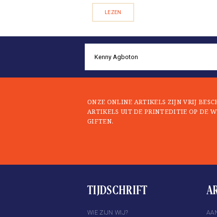
LEZEN
ONZE ONLINE ARTIKELS ZIJN VRIJ BES
ARTIKELS UIT DE PRINTEDITIE OP DE W
GIFTEN.
TIJDSCHRIFT
A
TER
INSTAGRAM
WIE ZIJN WIJ?
AA