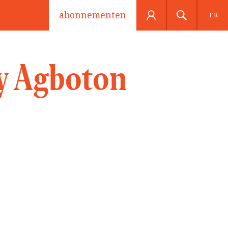
abonnementen
FR
y Agboton